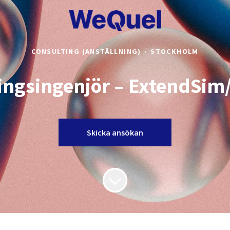
CONSULTING (ANSTÄLLNING)
·
STOCKHOLM
ingsingenjör – ExtendSim
Skicka ansökan