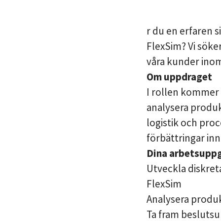
r du en erfaren 
FlexSim? Vi söke
våra kunder inom
Om uppdraget
I rollen kommer 
analysera produk
logistik och proc
förbättringar in
Dina arbetsuppg
Utveckla diskret
FlexSim
Analysera produk
Ta fram beslutsu