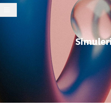
KARRIÄRMENY
Dela sidan
Simuler