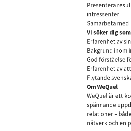
Presentera resul
intressenter
Samarbeta med p
Vi söker dig som
Erfarenhet av si
Bakgrund inom in
God förståelse f
Erfarenhet av at
Flytande svenska 
Om WeQuel
WeQuel är ett k
spännande uppdra
relationer – båd
nätverk och en p