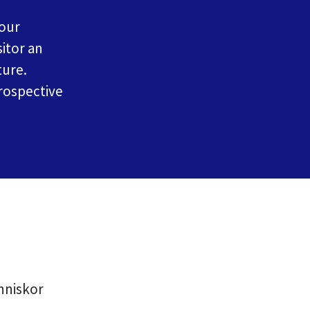
your
sitor an
ture.
rospective
nniskor