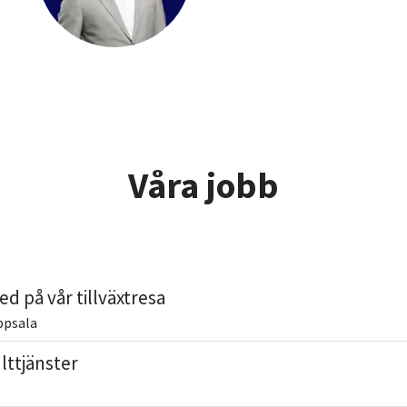
Våra jobb
d på vår tillväxtresa
ppsala
lttjänster