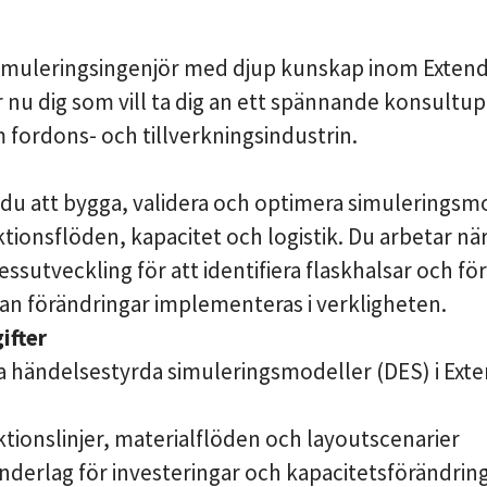
simuleringsingenjör med djup kunskap inom Exten
r nu dig som vill ta dig an ett spännande konsultu
 fordons- och tillverkningsindustrin.
du att bygga, validera och optimera simuleringsmo
tionsflöden, kapacitet och logistik. Du arbetar nä
essutveckling för att identifiera flaskhalsar och fö
nan förändringar implementeras i verkligheten.
ifter
a händelsestyrda simuleringsmodeller (DES) i Ext
tionslinjer, materialflöden och layoutscenarier
nderlag för investeringar och kapacitetsförändrin