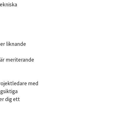
tekniska
ler liknande
 är meriterande
rojektledare med
gsiktiga
r dig ett