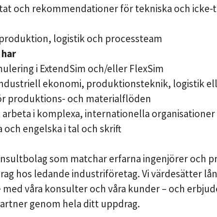
tat och rekommendationer för tekniska och icke-
roduktion, logistik och processteam
 har
mulering i ExtendSim och/eller FlexSim
dustriell ekonomi, produktionsteknik, logistik el
ör produktions- och materialflöden
t arbeta i komplexa, internationella organisationer
och engelska i tal och skrift
onsultbolag som matchar erfarna ingenjörer och p
g hos ledande industriföretag. Vi värdesätter lån
e med våra konsulter och våra kunder – och erbjude
artner genom hela ditt uppdrag.