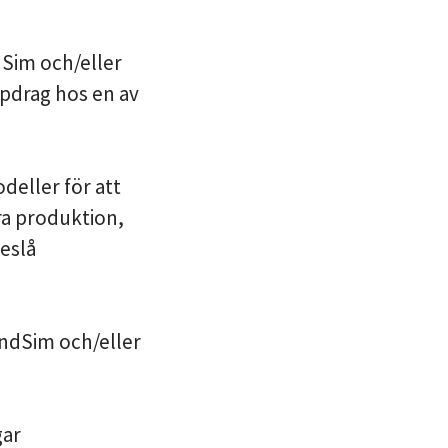
dSim och/eller
ppdrag hos en av
deller för att
ra produktion,
reslå
endSim och/eller
gar