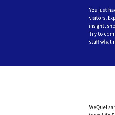
You just ha
visitors. E
insight, sh
Try to com
staff what
WeQuel sam